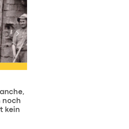
ranche,
h noch
t kein