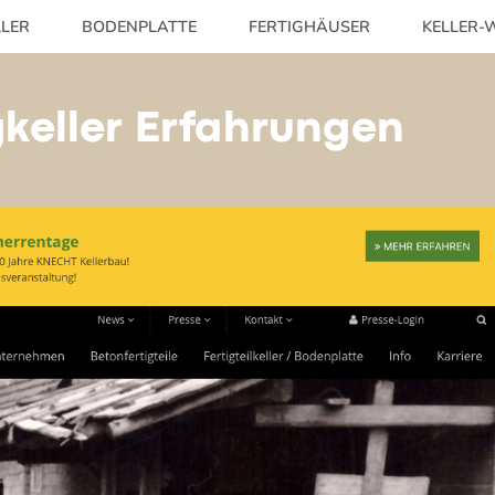
LLER
BODENPLATTE
FERTIGHÄUSER
KELLER-W
gkeller Erfahrungen