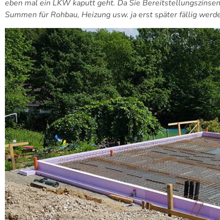
eben mal ein LKW kaputt geht. Da Sie Bereitstellungszinsen 
Summen für Rohbau, Heizung usw. ja erst später fällig werd