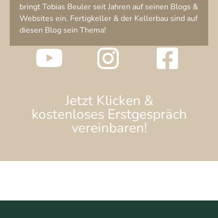
bringt Tobias Beuler seit Jahren auf seinen Blogs &
Websites ein. Fertigkeller & der Kellerbau sind auf
diesen Blog sein Thema!
Jetzt Klicken &
kostenloses Erstgespräch
vereinbaren!