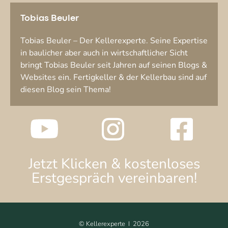
Tobias Beuler
Tobias Beuler – Der Kellerexperte. Seine Expertise
in baulicher aber auch in wirtschaftlicher Sicht
bringt Tobias Beuler seit Jahren auf seinen Blogs &
Websites ein. Fertigkeller & der Kellerbau sind auf
diesen Blog sein Thema!
Jetzt Klicken & kostenloses
Erstgespräch vereinbaren!
©
Kellerexperte I
2026