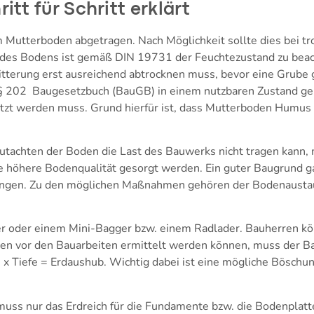
tt für Schritt erklärt
Mutterboden abgetragen. Nach Möglichkeit sollte dies bei t
es Bodens ist gemäß DIN 19731 der Feuchtezustand zu beach
tterung erst ausreichend abtrocknen muss, bevor eine Grube
§ 202 Baugesetzbuch (BauGB) in einem nutzbaren Zustand ge
tzt werden muss. Grund hierfür ist, dass Mutterboden Humus
chten der Boden die Last des Bauwerks nicht tragen kann, 
öhere Bodenqualität gesorgt werden. Ein guter Baugrund gar
zungen. Zu den möglichen Maßnahmen gehören der Bodenausta
er oder einem Mini-Bagger bzw. einem Radlader. Bauherren kö
ten vor den Bauarbeiten ermittelt werden können, muss der 
e x Tiefe = Erdaushub. Wichtig dabei ist eine mögliche Bösch
muss nur das Erdreich für die Fundamente bzw. die Bodenplatt