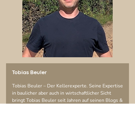
Tobias Beuler
Tobias Beuler – Der Kellerexperte. Seine Expertise
in baulicher aber auch in wirtschaftlicher Sicht
bringt Tobias Beuler seit Jahren auf seinen Blogs &
Websites ein. Fertigkeller & der Kellerbau sind auf
diesen Blog sein Thema!