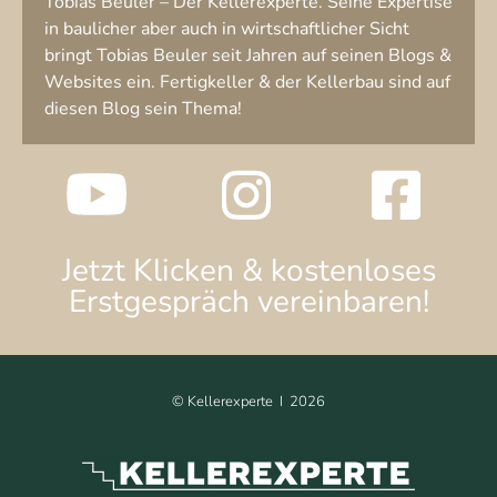
Tobias Beuler – Der Kellerexperte. Seine Expertise
in baulicher aber auch in wirtschaftlicher Sicht
bringt Tobias Beuler seit Jahren auf seinen Blogs &
Websites ein. Fertigkeller & der Kellerbau sind auf
diesen Blog sein Thema!
Jetzt Klicken & kostenloses
Erstgespräch vereinbaren!
©
Kellerexperte I
2026