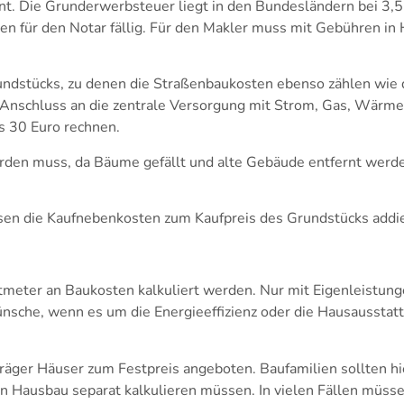
. Die Grunderwerbsteuer liegt in den Bundesländern bei 3,5 
en für den Notar fällig. Für den Makler muss mit Gebühren in
rundstücks, zu denen die Straßenbaukosten ebenso zählen wie 
n Anschluss an die zentrale Versorgung mit Strom, Gas, Wärm
s 30 Euro rechnen.
den muss, da Bäume gefällt und alte Gebäude entfernt werde
sen die Kaufnebenkosten zum Kaufpreis des Grundstücks addi
tmeter an Baukosten kalkuliert werden. Nur mit Eigenleistun
che, wenn es um die Energieeffizienz oder die Hausausstattu
äger Häuser zum Festpreis angeboten. Baufamilien sollten hi
den Hausbau separat kalkulieren müssen. In vielen Fällen müs