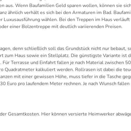
n aus. Wenn Baufamilien Geld sparen wollen, können sie sich
anz ähnlich verhält es sich bei den Armaturen im Bad. Baufam
 Luxusausführung wählen. Bei den Treppen im Haus verläuft 
der einer Bolzentreppe mit deutlich variierenden Preisen.
agen, denn schließlich soll das Grundstück nicht nur bebaut, 
rt zum Haus sowie ein Stellplatz. Die günstigste Variante ist 
 Für Terrasse und Einfahrt fallen je nach Material zwischen 5
o Quadratmeter kalkuliert werden. Rollrasen ist dabei die teu
nzen mit einer gewissen Höhe, muss tiefer in die Tasche gegr
nd 30 Euro pro laufendem Meter rechnen. Je nach Wunsch falle
 der Gesamtkosten. Hier können versierte Heimwerker abwäge