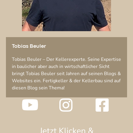
Tobias Beuler
Tobias Beuler – Der Kellerexperte. Seine Expertise
in baulicher aber auch in wirtschaftlicher Sicht
bringt Tobias Beuler seit Jahren auf seinen Blogs &
Websites ein. Fertigkeller & der Kellerbau sind auf
diesen Blog sein Thema!
Jetzt Klicken &